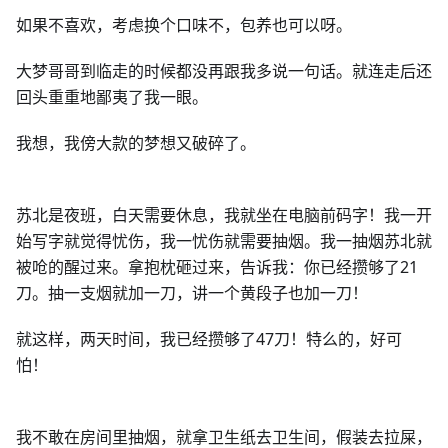
如果不喜欢，考虑换个口味不，包养也可以呀。
大梦哥哥到临走的时候都没再跟我多说一句话。就连走后还
回头重重地鄙夷了我一眼。
我想，我傍大款的梦想又破碎了。
苏北是夜班，白天需要休息，我就坐在电脑前码字！我一开
始写字就觉得忧伤，我一忧伤就需要抽烟。我一抽烟苏北就
被呛的醒过来。拿抱枕砸过来，告诉我：你已经攒够了21
刀。抽一支烟就加一刀，讲一个黄段子也加一刀！
就这样，两天时间，我已经攒够了47刀！特么的，好可
怕！
我不敢在房间里抽烟，就拿卫生纸去卫生间，假装去拉屎，