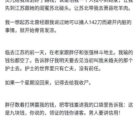
灵儿给我规划好了路线，说是怕我一个人找不到她家，让我
先到江苏跟她的闺蜜苏北碰头。让苏北带我去萧县吃羊肉。
我一想起苏北曾经跟我说过她可以捅人142刀而避开内脏的
事情，就开始脊背发凉。
临去江苏的前一天，在老家跟胖仔和张强林斗地主。我输的
钱包都空了。告诉胖仔我明天要去见当初叫我未婚夫的那个
护士去。护士的世界里只有亡夫，没有前任。
如果一个星期没回来，记得去给我收尸。
胖仔数着打牌赢我的钱，把零钱塞进我的口袋里告诉我：这
是九块钱，你说的，领证的钱你请客。男人要讲信用！