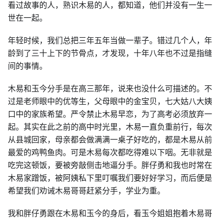
看过故事的人，熟识木易的人，都知道，他们并没有一生一
世在一起。
年轻时候，我们总把三年五年当做一辈子。错过几个人，年
龄到了三十上下的节骨点，才发现，十年八年也不过是指缝
间的事情。
木易和玉今分手是在高三那年，说来也没什么可描述的。不
过是老师眼中的优等生，父母眼中的金宝贝，七大姑八大姨
口中的家族希望。严令禁止木易早恋，为了高考必须放弃一
起。其实在此之前的高中时光里，木易一直负重前行，每次
从县城回家，母亲都会做满满一桌子好吃的，都是木易从前
最爱的鸡鸭鱼肉。可是木易每次都吃得难以下咽。无非就是
吃完这顿饭，要被旁敲侧击地逼分手。胖仔勇和我也时常在
木易家蹭饭，被阿姨私下里叮嘱我们要好好学习，而后便是
希望我们劝诫木易哥哥赶紧分手，学业为重。
我和胖仔勇跟在木易和玉今的身后，看玉今姐姐抱着木易哥