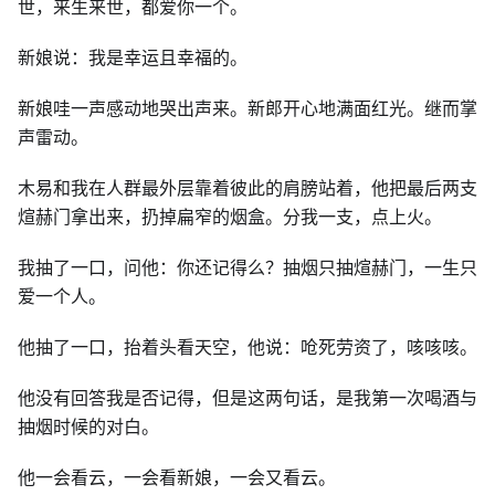
世，来生来世，都爱你一个。
新娘说：我是幸运且幸福的。
新娘哇一声感动地哭出声来。新郎开心地满面红光。继而掌
声雷动。
木易和我在人群最外层靠着彼此的肩膀站着，他把最后两支
煊赫门拿出来，扔掉扁窄的烟盒。分我一支，点上火。
我抽了一口，问他：你还记得么？抽烟只抽煊赫门，一生只
爱一个人。
他抽了一口，抬着头看天空，他说：呛死劳资了，咳咳咳。
他没有回答我是否记得，但是这两句话，是我第一次喝酒与
抽烟时候的对白。
他一会看云，一会看新娘，一会又看云。