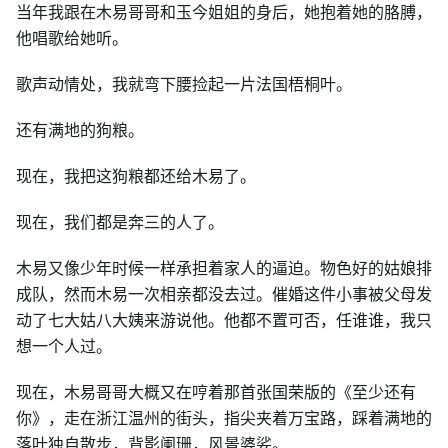
当年我跟在木易哥哥和玉今姐姐的身后，她抱着她的胳膊，
他唱歌给她听。
歌声动情处，我就弯下腰捡起一片法国梧桐叶。
还有满地的狗粮。
现在，我把这狗粮都还给木易了。
现在，我们都是奔三的人了。
木易又像少年时候一样承担着家人的逼迫。物色好的姑娘排
成队，然而木易一次相亲都没去过。催婚这件小事被父母发
动了七大姑八大姨来游说他。他都不置可否，任谁谁，我只
想一个人过。
现在，木易哥哥大概又在哼着那首张国荣版的《至少还有
你》，走在浙江温州的街头，指尖夹着万宝路，踩着满地的
落叶独自散步，背影阑珊，风景婆娑。