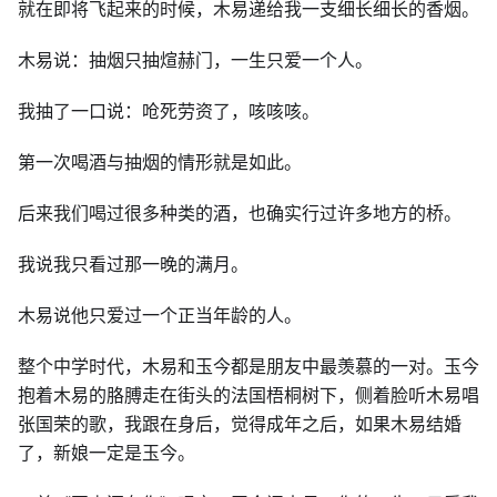
就在即将飞起来的时候，木易递给我一支细长细长的香烟。
木易说：抽烟只抽煊赫门，一生只爱一个人。
我抽了一口说：呛死劳资了，咳咳咳。
第一次喝酒与抽烟的情形就是如此。
后来我们喝过很多种类的酒，也确实行过许多地方的桥。
我说我只看过那一晚的满月。
木易说他只爱过一个正当年龄的人。
整个中学时代，木易和玉今都是朋友中最羡慕的一对。玉今
抱着木易的胳膊走在街头的法国梧桐树下，侧着脸听木易唱
张国荣的歌，我跟在身后，觉得成年之后，如果木易结婚
了，新娘一定是玉今。