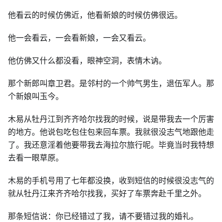
他看云的时候仿佛近，他看新娘的时候仿佛很远。
他一会看云，一会看新娘，一会又看云。
他仿佛又什么都没看，眼神空洞，表情木讷。
那个新郎叫章卫君。是邻村的一个帅气男生，退伍军人。那
个新娘叫玉今。
木易从牡丹江到齐齐哈尔找我的时候，说是带我去一个厉害
的地方。他说包吃包住包来回车票。我就很没志气地跟他走
了。我还意淫着他要带我去海拉尔旅行呢。毕竟当时我特想
去看一眼草原。
木易的手机号用了七年都没换，收到短信的时候很没志气的
就从牡丹江来齐齐哈尔找我，买好了车票奔赴千里之外。
那条短信说：你已经错过了我，请不要错过我的婚礼。