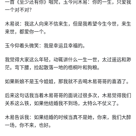
一首《至少还有你》唱完，玉今问木易：你的一生，只爱我
一个对不对？
木易说：我这人向来不信来生，但是我希望今生今世，来生
来世，都爱你一个。
玉今仰着头微笑：我是幸运且幸福的。
我觉得大家这么年轻，动辄讲什么一生一世，太过遥远和渺
茫。弯下腰，捡起散落一地的梧桐叶和狗粮。
如果新娘不是玉今姐姐，那我就不去喝木易哥哥的喜酒了。
后来这句话我当着木易哥哥的面说过很多次，木易觉得我们
关系这么铁，如果他结婚我不到场，太特么不仗义了。
木易告诉我：如果结婚的时候当真不是她，你来，我们大醉
一场，你不来，也好。