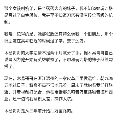
那个女孩叫杭弟，是个落落大方的妹子，我不知道她玩刀塔
是否过了白金段位，我甚至不知道刀塔有没有段位晋级的机
制。
我唯一记得的是，她那张脸还真特么像我一个旧朋友，那个
旧朋友在高考临近的时候退了学，去了远方。
木易哥哥的大学恋情不足两个月就分了手。据木易哥哥自己
说是因为他开始玩英雄联盟了，不想和玩刀塔的妹子继续勾
搭了。
现在，木易哥哥在浙江温州的一家皮革厂里做运维，朝九晚
五地过日子，薪资不高不低地混着，周末了就约着我们打联
盟，开着视频打配合，他在电话那头叼着万宝路喊着德玛西
亚，还一边骂我意识太差，操作太坑。
木易哥哥是从三年前开始抽万宝路的。