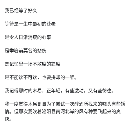
我已经等了好久
等待是一生中最初的苍老
是令人日渐消瘦的心事
是举箸前莫名的悲伤
是记忆里一场不散席的筵席
是不能饮不可饮，也要拼却的一醉。
我记得那时的木易，正年轻，有些激动，又有些彷徨。
我一度觉得木易哥哥为了尝试一次醉酒所找来的噱头有些矫
情。但那次我吹着泌阳县南河北岸的风有种要飞起来的爽
快。