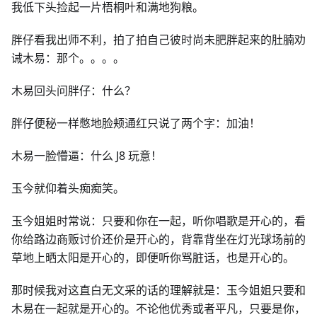
我低下头捡起一片梧桐叶和满地狗粮。
胖仔看我出师不利，拍了拍自己彼时尚未肥胖起来的肚腩劝
诫木易：那个。。。。
木易回头问胖仔：什么？
胖仔便秘一样憋地脸颊通红只说了两个字：加油！
木易一脸懵逼：什么 J8 玩意！
玉今就仰着头痴痴笑。
玉今姐姐时常说：只要和你在一起，听你唱歌是开心的，看
你给路边商贩讨价还价是开心的，背靠背坐在灯光球场前的
草地上晒太阳是开心的，即便听你骂脏话，也是开心的。
那时候我对这直白无文采的话的理解就是：玉今姐姐只要和
木易在一起就是开心的。不论他优秀或者平凡，只要是你，