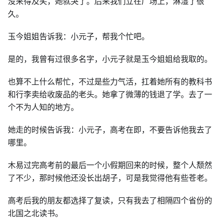
没来得及笑，她就哭了。后来我们立在广场上，淋湿了很
久。
玉今姐姐告诉我：小元子，帮我个忙吧。
是的，我曾有过很多名字，小元子就是玉今姐姐给我取的。
也算不上什么帮忙，不过是些力气活，扛着她所有的教科书
和行李卖给收废品的老头。她拿了微薄的钱退了学。去了一
个不为人知的地方。
她走的时候告诉我：小元子，高考在即，不要告诉他我去了
哪里。
木易过完高考前的最后一个小假期回来的时候，整个人颓然
了不少，那时候他还没长出胡子，可是我觉得他有些苍老。
高考后我的朋友都选择了复读，只有我去了相隔四个省份的
北国之北读书。