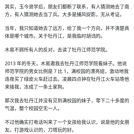
其实，玉今退学后，朋友们都断了联系，有人猜测她去了南
方，有人猜测她去当了兵。大多是捕风捉影，无从考证。
当年，我只知道她去了远方，给了我一个方向，并不清楚具
体是哪个城市。关于牡丹江，是我临时胡诌的。
木易不顾所有人的反对，去读了牡丹江师范学院。
2013 年的冬天，木易邀我去牡丹江师范学院看妹子。他说
师范学院的男女比例是 7 比 1，满校园的漂亮妞，激动地我
连夜买了绿皮火车赶过去。凌晨四点钟在牡丹江火车站等他
来接我，冻成了一条土家狗。
那次我去牡丹江并没有见到满校园的妹子，零下二十多度的
气温，整个校园空无一人。
不过他确实打电话叫来了一个女孩给我认识，说是他的女朋
友。打游戏认识的，刀塔玩的好。