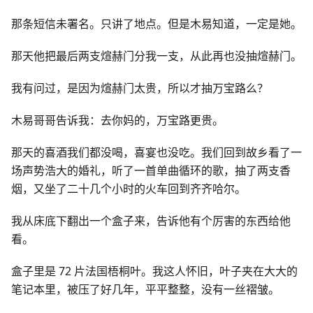
那条短信未署名。只讲了地点。但是木易知道，一定是她。
那天他把最后两支煊赫门分我一支，从此再也没抽煊赫门。
我有问过，是因为煊赫门太贵，所以才抽万宝路么？
木易哥哥告诉我：去你妈的，万宝路更贵。
那天的喜酒我们都没喝，喜宴也没吃。我们回到故乡看了一
场声势浩大的婚礼，听了一首单曲循环的歌，抽了两支香
烟，又坐了二十几个小时的火车回到齐齐哈尔。
我从床底下翻出一个盒子来，告诉他有个厉害的东西给他
看。
盒子里是 72 片法国梧桐叶。我这人怀旧，叶子夹在大大的
笔记本里，被压了好几年，平平整整，没有一丝褶皱。