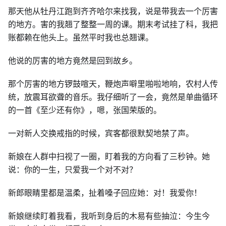
那天他从牡丹江跑到齐齐哈尔来找我，说是带我去一个厉害
的地方。害的我翘了整整一周的课。期末考试挂了科，我把
账都赖在他头上。虽然平时我也总翘课。
他说的厉害的地方竟然是回到故乡。
那个厉害的地方锣鼓喧天，鞭炮声噼里啪啦地响，农村人传
统，放震耳欲聋的音乐。我仔细听了一会，竟然是单曲循环
的一首《至少还有你》，嗯，张国荣版的。
一对新人交换戒指的时候，宾客都很默契地禁了声。
新娘在人群中扫视了一圈，盯着我的方向看了三秒钟。她
说：你的一生，只爱我一个对不对？
新郎眼睛里都是温柔，扯着嗓子回应她：对！我爱你！
新娘继续盯着我看，我听到身后的木易有些抽泣：今生今