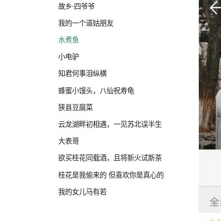
故乡·四爷爷
我的一个道姑朋友
水煮鱼
小电驴
知君何事泪纵横
蜂蜜小馒头，八仙祝寿龟
狭县豆腐菜
云龙湖畔初相遇，一见苏北误半生
大表哥
欲买桂花同载酒，且将新火试新茶
桂花是我偷来的 但喜欢你是真心的
我的女儿马有若