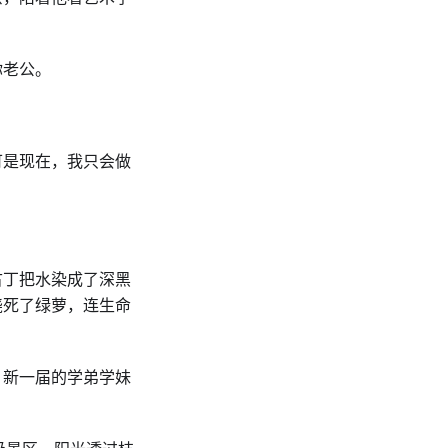
。
你老公。
可是现在，我只会做
古丁把水染成了深黑
浇死了绿萝，连生命
，新一届的学弟学妹