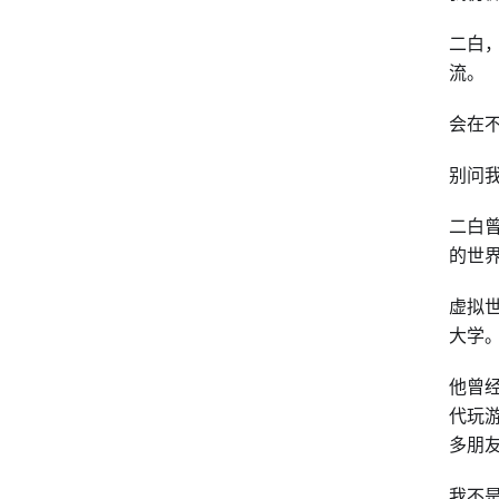
二白
流。
会在
别问
二白
的世
虚拟
大学
他曾
代玩
多朋
我不