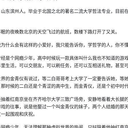
，山东滨州人。毕业于北国之北的著名二流大学哲法专业，目前
不眠的夜晚数北京的天空飞过的航班，数楼下路灯开了又关。
我为什么会有这样的小爱好，我只能告诉你，学哲学的人，你不
曾经是个网瘾少年，高中时候玩一款具体叫什么我也不知道的游
界里生活，可以交朋友，可以刷任务，还可以互相送礼物，甚至
世界的金青仪有说过，等二白哥哥考上大学了一定要告诉她，等
。那时候的二白还是个青涩的高中生，而金青仪，还是个初中时
经抽着红南京坐在齐齐哈尔大学三致广场旁，安静地看着大长腿
游戏的往事，说是他娶过一个叫金青仪的妹子，两个人结婚的那
友一起围观和庆祝。
是网瘾少年，无法理解那种虚拟世界的热闹，只好陪着他抽红南