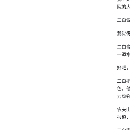
院的
二白
我觉
二白
一道
好吧
二白
色，
力顽
农夫
报道