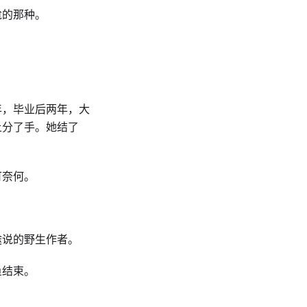
尬的那种。
年，毕业后两年，大
上分了手。她结了
可奈何。
途说的野生作者。
鱼结束。