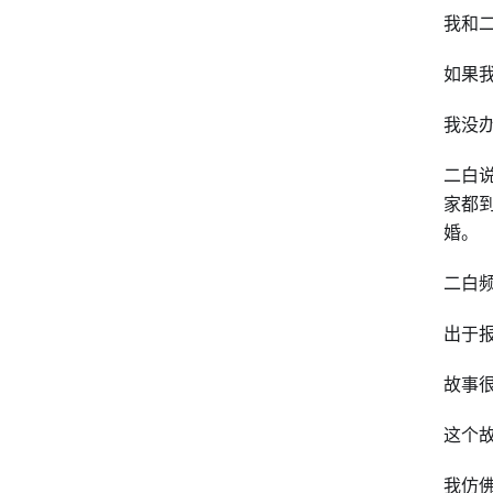
我和
如果
我没
二白
家都
婚。
二白
出于
故事
这个
我仿