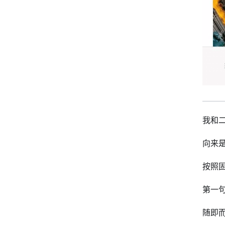
我和
向来
按照
第一
随即