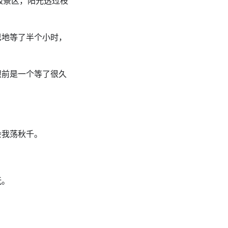
级景区，阳光透过枝
巴地等了半个小时，
眼前是一个等了很久
会我荡秋千。
玩。