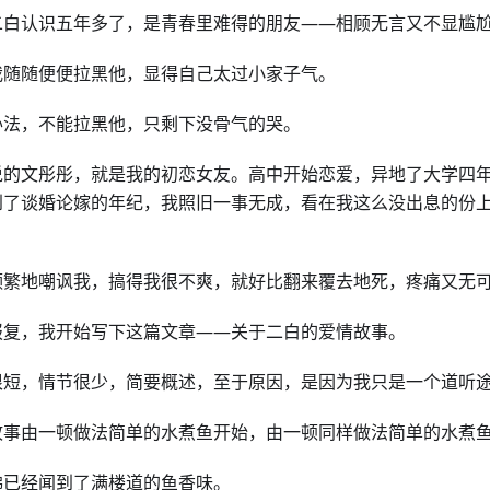
二白认识五年多了，是青春里难得的朋友——相顾无言又不显尴
我随随便便拉黑他，显得自己太过小家子气。
办法，不能拉黑他，只剩下没骨气的哭。
说的文彤彤，就是我的初恋女友。高中开始恋爱，异地了大学四
到了谈婚论嫁的年纪，我照旧一事无成，看在我这么没出息的份
频繁地嘲讽我，搞得我很不爽，就好比翻来覆去地死，疼痛又无
报复，我开始写下这篇文章——关于二白的爱情故事。
很短，情节很少，简要概述，至于原因，是因为我只是一个道听
故事由一顿做法简单的水煮鱼开始，由一顿同样做法简单的水煮
佛已经闻到了满楼道的鱼香味。