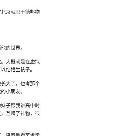
在北京就职于德邦物
懂他的世界。
戏。大概就是在虚拟
可以结婚生孩子。
她长大了，也考那个
代的小朋友。
的妹子跟我讲高中时
天，互赠了礼物，很
京，陪着他看艺术学