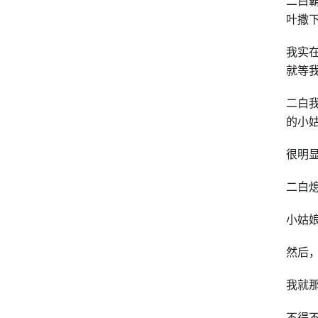
二白
叶撒
我实
就等
二白
的小
很明
二白
小姑
然后
我就
不得