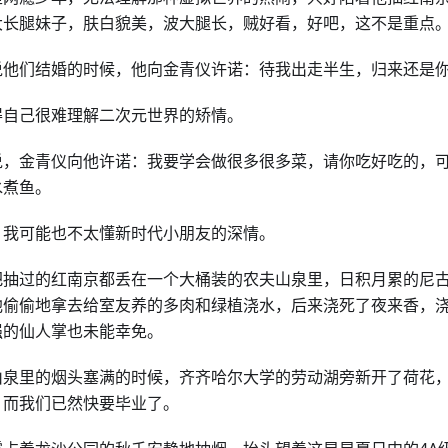
大长腿妹子，肤白貌美，波大腿长，贼好看，好吧，这不是重点
说他们结婚的时候，他向金青仪许诺：待我出走半生，归来还是
得自己很难理解二次元世界的矫情。
说，金青仪向他许诺：我要学会做很多很多菜，请你吃好吃的，
水煮鱼。
，我可能也不太懂新时代小朋友的深情。
把抽过的红南京都丢在一个大桶装的农夫山泉里，日积月累的尼
他偷偷地拿去给室友养的多肉和绿植浇水，后来浇死了夜来香，
强的仙人掌也未能幸免。
山泉里的烟头塞满的时候，齐齐哈尔大学的劳动湖旁新开了荷花
，而我们已然快要毕业了。