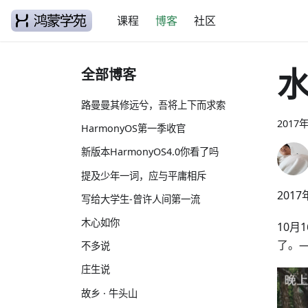
课程
博客
社区
全部博客
路曼曼其修远兮，吾将上下而求索
2017
HarmonyOS第一季收官
新版本HarmonyOS4.0你看了吗
提及少年一词，应与平庸相斥
201
写给大学生-曾许人间第一流
木心如你
10
了。
不多说
庄生说
故乡 · 牛头山